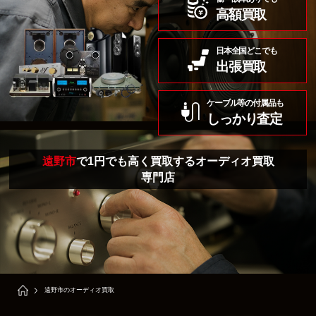
高額買取
日本全国どこでも
出張買取
ケーブル等の付属品も
しっかり査定
遠野市
で1円でも高く買取するオーディオ買取
専門店
遠野市のオーディオ買取