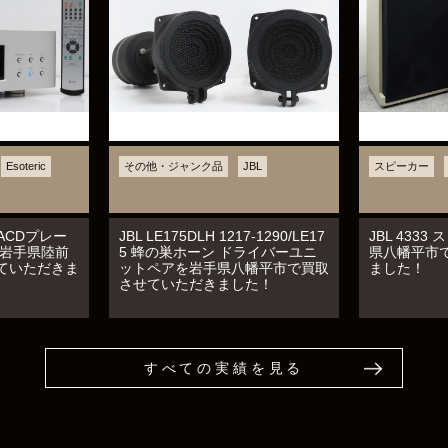
Esoteric
その他・ジャンク品
JBL
スピーカー
 SACDプレー
JBL LE175DLH 1217-1290/LE17
JBL 433
を岩手県陸前
5 蜂の巣ホーン ドライバーユニ
県八幡平市
ていただきま
ットペアを岩手県八幡平市で買取
ました！
させていただきました！
すべての実績を見る