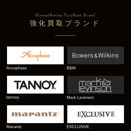
Strengthening Purchase Brand
強化買取ブランド
Accuphase
B&W
tannoy
Mark Levinson
Marantz
EXCLUSIVE