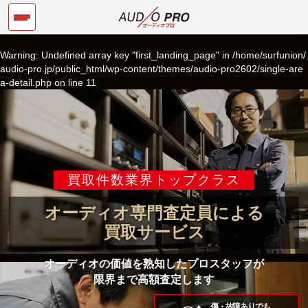
Warning
: Undefined array key "first_landing_page" in
/home/surfunion/
audio-pro.jp/public_html/wp-content/themes/audio-pro2602/single-are
a-detail.php
on line
11
買取件数業界トップクラス
オーディオ専門査定員による
買取サービス
オーディオの価値を熟知したプロスタッフが
限界まで高額査定します
傷・故障ありでも