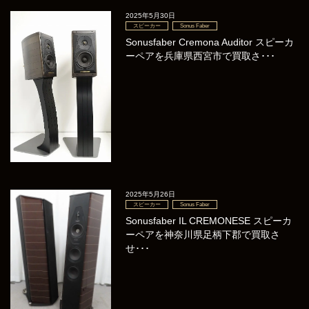
2025年5月30日
スピーカー
Sonus Faber
Sonusfaber Cremona Auditor スピーカ
ーペアを兵庫県西宮市で買取さ･･･
2025年5月26日
スピーカー
Sonus Faber
Sonusfaber IL CREMONESE スピーカ
ーペアを神奈川県足柄下郡で買取さ
せ･･･