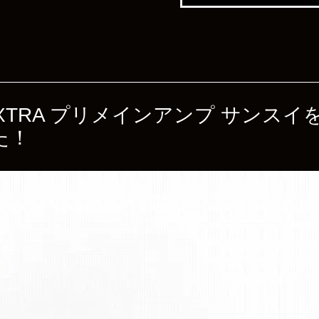
07L EXTRA プリメインアンプ サン
た！