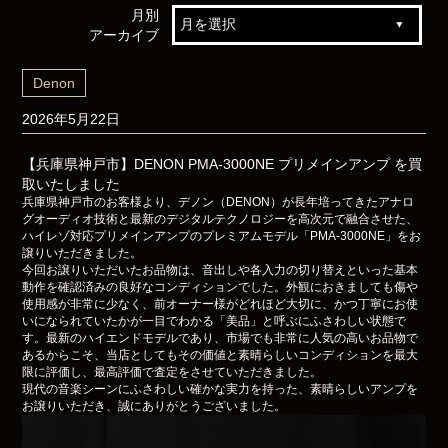
月別
アーカイブ
Denon
2026年5月22日
【兵庫県神戸市】DENON PMA-3000NE プリメインアンプ を買
取いたしました
兵庫県神戸市のお客様より、デノン（DENON）が長年培ってきたアナロ
グオーディオ技術と最新のデジタルテクノロジーを高次元で融合させた、
ハイレゾ対応プリメインアンプのプレミアムモデル「PMA-3000NE」をお
譲りいただきました。
今回お譲りいただいたお品物は、音出しや各入力の切り替えといった基本
動作を確認済みの良好なコンディションでした。外観におきましても傷や
使用感が非常に少なく、前オーナー様がどれほど大切に、かつ丁寧にお使
いになられていたかが一目でわかる「美品」と呼ぶにふさわしい状態で
す。最新のハイエンドモデルであり、市場でも非常に人気の高いお品物で
あるからこそ、当店としてもその価値と素晴らしいコンディションを最大
限に評価し、最高評価で査定をさせていただきました。
現代の音楽シーンにふさわしい確かな実力を持った、素晴らしいアンプを
お譲りいただき、誠にありがとうございました。