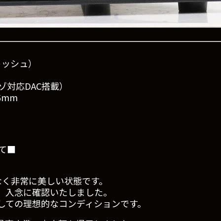
ントッシュ）
ゾ対応DAC搭載）
6mm
いて■
どなく非常に美しい状態です。
、入念に確認いたしました。
しての理想的なコンディションです。