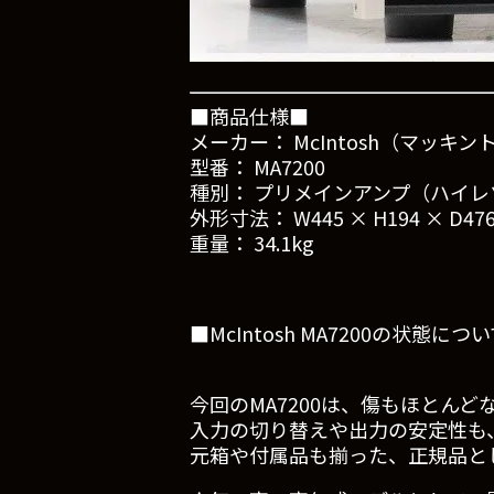
■商品仕様■
メーカー： McIntosh（マッキ
型番： MA7200
種別： プリメインアンプ（ハイレ
外形寸法： W445 × H194 × D47
重量： 34.1kg
■McIntosh MA7200の状態につ
今回のMA7200は、傷もほとん
入力の切り替えや出力の安定性も
元箱や付属品も揃った、正規品と