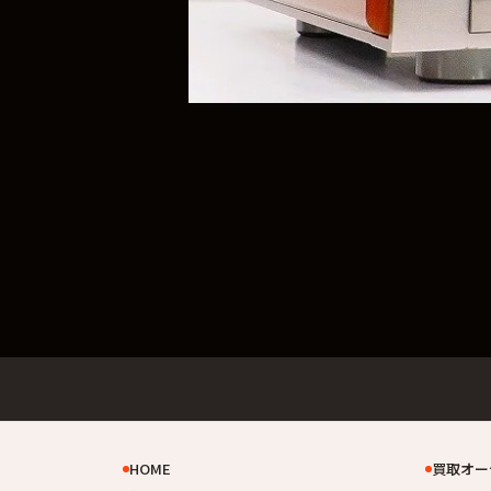
HOME
買取オー