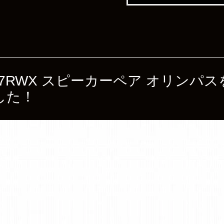
D50S7RWX スピーカーペア オリン
した！