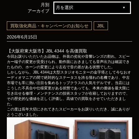
月別
アーカイブ
買取強化商品・キャンペーンのお知らせ
JBL
2026年6月15日
【大阪府東大阪市】JBL 4344 を高価買取
今回お譲りいただいたお品物は、外装の劣化や音響レンズの割れ、スピー
カー端子の変更が見受けられ、動作面におきましても音声出力は確認でき
たものの、ホーンの変更により左右で音の差がある状態でした。
しかしながら、JBL 4344は大型スタジオモニターの金字塔として今なおオ
ーディオマニアの間で絶対的なステータスを誇る憧れの名機であり、中古
市場でも常に熱い注目を集めるトップクラスの人気モデルです。当店には
こうした不具合や仕様変更がある状態であっても、本来の価値を最大限に
引き出せる修理・メンテナンスの技術スタッフが在籍しておりますので、
その歴史的な価値を正しく評価し、高値での買取をさせていただきまし
た。
この度は長年大切にされてきたスピーカーをお譲りいただき、誠にありが
とうございました。