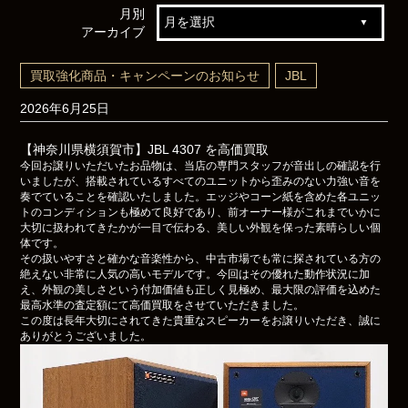
月別
アーカイブ
買取強化商品・キャンペーンのお知らせ
JBL
2026年6月25日
【神奈川県横須賀市】JBL 4307 を高価買取
今回お譲りいただいたお品物は、当店の専門スタッフが音出しの確認を行
いましたが、搭載されているすべてのユニットから歪みのない力強い音を
奏でていることを確認いたしました。エッジやコーン紙を含めた各ユニッ
トのコンディションも極めて良好であり、前オーナー様がこれまでいかに
大切に扱われてきたかが一目で伝わる、美しい外観を保った素晴らしい個
体です。
その扱いやすさと確かな音楽性から、中古市場でも常に探されている方の
絶えない非常に人気の高いモデルです。今回はその優れた動作状況に加
え、外観の美しさという付加価値も正しく見極め、最大限の評価を込めた
最高水準の査定額にて高価買取をさせていただきました。
この度は長年大切にされてきた貴重なスピーカーをお譲りいただき、誠に
ありがとうございました。