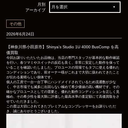
月別
アーカイブ
その他
2026年6月24日
【神奈川県小田原市】Shinya’s Studio 1U 4000 BusComp を高
価買取
今回お譲りいただいたお品物は、当店の専門スタッフが基本的な動作確認
を行い、各ツマミやスイッチの反応も良く、非常に安定した動作を保って
いることを確認いたしました。プロユースの現場でもタフに使える優れた
コンディションであり、前オーナー様がこれまで大切に扱われてきたこと
が伝わる素晴らしい個体です。
個人の工房で一台一台丁寧にハンドメイドされているため流通数が少な
く、中古市場でも滅多に出回らない極めて希少価値の高い機材です。その
確かなプロユースとしての需要と、優れた動作コンディションを正しく見
極め、その希少性を最大限に評価した最高水準の査定額にて高価買取をさ
せていただきました。
この度は大切にされてきたプレミアムなコンプレッサーをお譲りいただ
き、誠にありがとうございました。