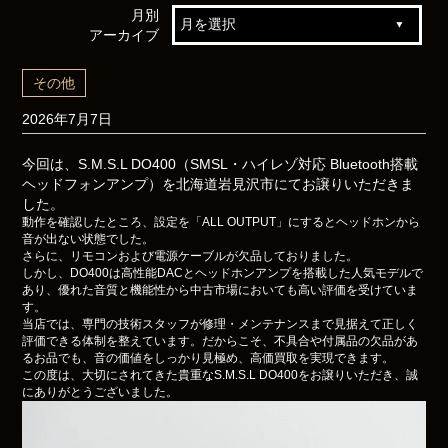
月別
アーカイブ
その他
2026年7月7日
今回は、S.M.S.L DO400（SMSL・ハイレゾ対応 Bluetooth搭載
ヘッドフォンアンプ）を北海道岩見沢市にてお譲りいただきま
した。
動作を確認したところ、設定を「ALL OUTPUT」にするとヘッドホンから
音が出ない状態でした。
さらに、リモコンおよび電源ケーブルが欠品しておりました。
しかし、DO400は高性能DACとヘッドホンアンプを搭載した人気モデルで
あり、優れた音質と機能性から中古市場においても高い評価を受けていま
す。
当店では、専門の技術スタッフが修理・メンテナンスまで見据えて正しく
評価できる体制を整えています。だからこそ、不具合や付属品の欠品があ
るお品でも、音の価値をしっかり見極め、高価買取を実現できます。
この度は、大切にされてきた貴重なS.M.S.L DO400をお譲りいただき、誠
にありがとうございました。